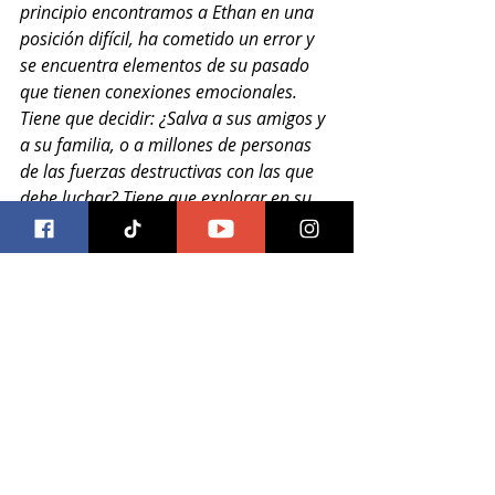
principio encontramos a Ethan en una 
posición difícil, ha cometido un error y 
se encuentra elementos de su pasado 
que tienen conexiones emocionales. 
Tiene que decidir: ¿Salva a sus amigos y 
a su familia, o a millones de personas 
de las fuerzas destructivas con las que 
debe luchar? Tiene que explorar en su 
interior.”
Cruise representa a su 
personaje como pocas estrellas de 
acción lo han logrado, agrega el 
productor Jake Myers, 
“Tom no sólo le 
da mucho drama al papel, sino que 
tiene la capacidad física de hacer cosas 
que otros actores no pueden, tanto por 
su entrenamiento, como por su valor. 
Creo que podrías separar a la mayoría 
de las demás franquicias de sus 
estrellas, pero Ethan Hunt no existe sin 