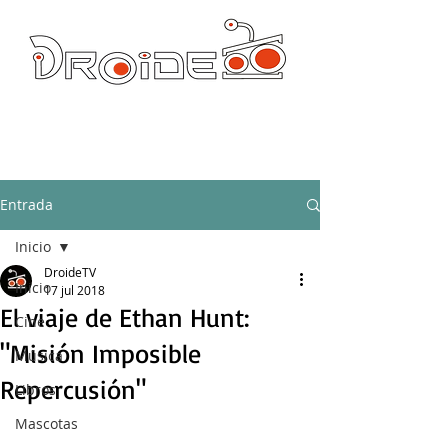
DROIDE TV: CULTURA POP Y PRODUCCION ORIGINAL
droidetv@gmail.com
Entrada
Inicio
DroideTV
Inicio
17 jul 2018
El viaje de Ethan Hunt:
Cine
"Misión Imposible
Música
Repercusión"
Libros
Mascotas