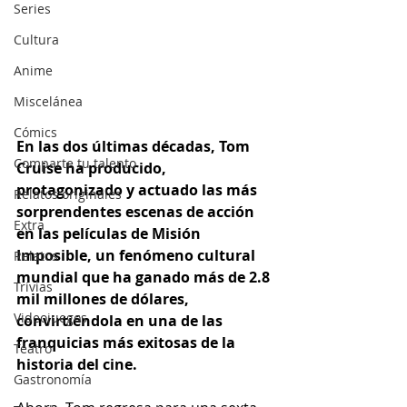
Series
Cultura
Anime
Miscelánea
Cómics
En las dos últimas décadas, Tom 
Comparte tu talento
Cruise ha producido, 
protagonizado y actuado las más 
Relatos originales
sorprendentes escenas de acción 
Extra
en las películas de Misión 
Imposible, un fenómeno cultural 
Relatos
mundial que ha ganado más de 2.8 
Trivias
mil millones de dólares, 
Videojuegos
convirtiéndola en una de las 
franquicias más exitosas de la 
Teatro
historia del cine. 
Gastronomía