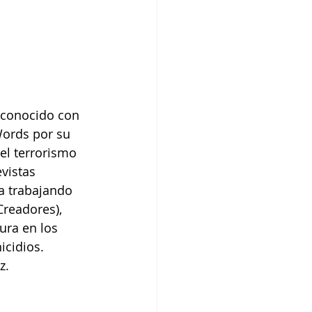
reconocido con 
Words por su 
el terrorismo 
vistas 
a trabajando 
readores), 
ura en los 
icidios. 
z.