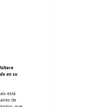
últera 
do en su 
aís está 
aires de 
Máximo, que 