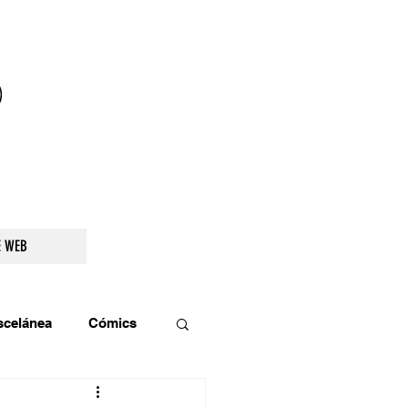
droidetv@gmail.com
E WEB
scelánea
Cómics
os
Teatro