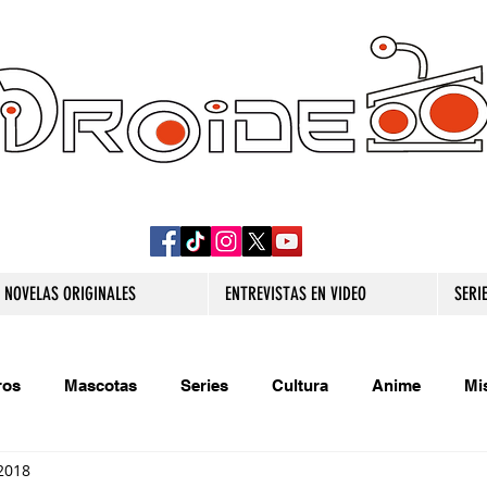
DROIDE TV: CULTURA POP Y PRODUCCION
ORIGINAL
NOVELAS ORIGINALES
ENTREVISTAS EN VIDEO
SERI
ros
Mascotas
Series
Cultura
Anime
Mi
2018
s originales
Extra
Relatos
Trivias
Videojueg