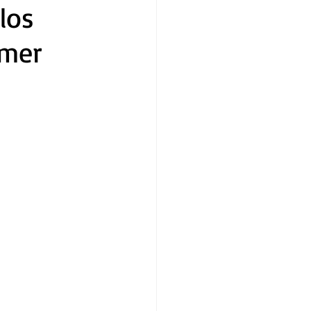
los
imer