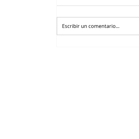
Escribir un comentario...
Cinépolis, es el destino para
agosto y te invita a disfrutar
de la película que quieras en
cartelera en Guadalajara