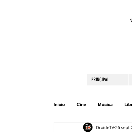
PRINCIPAL
Inicio
Cine
Música
Lib
DroideTV
26 sept 
Comparte tu talento
Relato