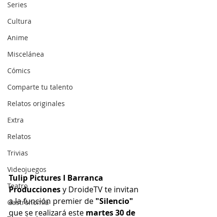
Series
Cultura
Anime
Miscelánea
Cómics
Comparte tu talento
Relatos originales
Extra
Relatos
Trivias
Videojuegos
Tulip Pictures I Barranca 
Teatro
Producciones
 y DroideTV te invitan 
a la función premier de 
"Silencio"
Gastronomía
que se realizará este 
martes 30 de 