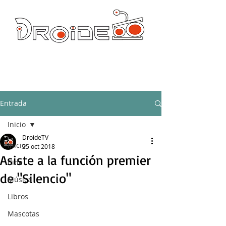
DROIDE TV: CULTURA POP Y PRODUCCION ORIGINAL
droidetv@gmail.com
Entrada
Inicio
DroideTV
Inicio
25 oct 2018
Asiste a la función premier
Cine
de "Silencio"
Música
Libros
Mascotas