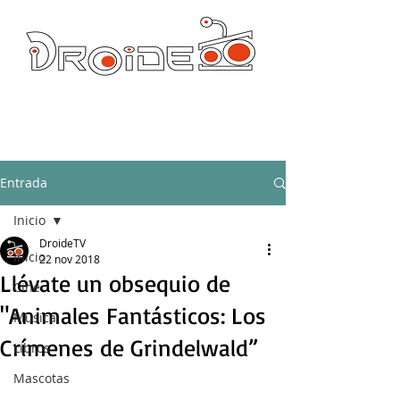
DROIDE TV: CULTURA POP Y PRODUCCION ORIGINAL
droidetv@gmail.com
Entrada
Inicio
DroideTV
Inicio
22 nov 2018
Llévate un obsequio de
Cine
"Animales Fantásticos: Los
Música
Crímenes de Grindelwald”
Libros
Mascotas