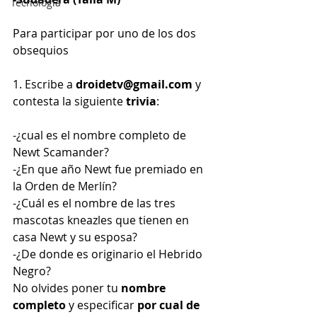
Tecnología
Para participar por uno de los dos 
obsequios
1. Escribe a 
droidetv@gmail.com
 y 
contesta la siguiente
 trivia
:
-¿cual es el nombre completo de 
Newt Scamander?
-¿En que año Newt fue premiado en 
la Orden de Merlín?
-¿Cuál es el nombre de las tres 
mascotas kneazles que tienen en 
casa Newt y su esposa?
-¿De donde es originario el Hebrido 
Negro?
No olvides poner tu 
nombre 
completo
 y especificar 
por cual de 