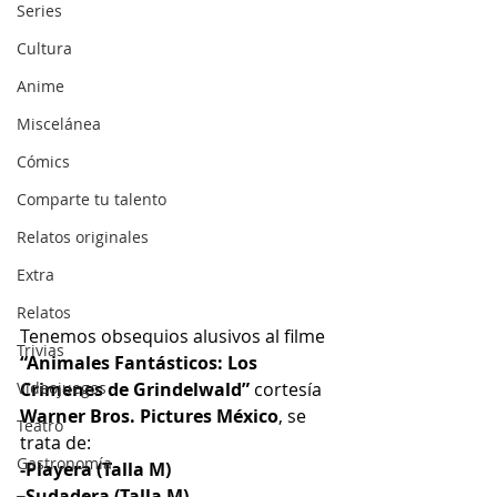
Series
Cultura
Anime
Miscelánea
Cómics
Comparte tu talento
Relatos originales
Extra
Relatos
Tenemos obsequios alusivos al filme
Trivias
“Animales Fantásticos: Los 
Videojuegos
Crimenes de Grindelwald”
 cortesía 
Warner Bros. Pictures México
, se 
Teatro
trata de:
Gastronomía
-Playera (Talla M)
-Sudadera (Talla M)