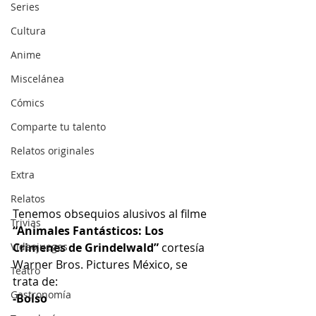
Series
Cultura
Anime
Miscelánea
Cómics
Comparte tu talento
Relatos originales
Extra
Relatos
Tenemos obsequios alusivos al filme
Trivias
“Animales Fantásticos: Los 
Videojuegos
Crimenes de Grindelwald”
 cortesía 
Warner Bros. Pictures México, se 
Teatro
trata de:
Gastronomía
-Bolso