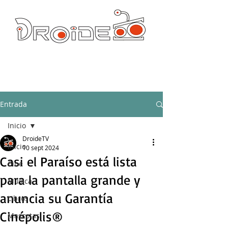
DROIDE TV: CULTURA POP Y PRODUCCION ORIGINAL
droidetv@gmail.com
Entrada
Inicio
DroideTV
Inicio
10 sept 2024
Casi el Paraíso está lista
Cine
para la pantalla grande y
Música
anuncia su Garantía
Libros
Cinépolis®
Mascotas