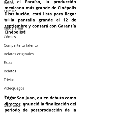
Casi el Paraíso, la producción 
Series
mexicana más grande de Cinépolis 
Cultura
Distribución, está lista para llegar 
Anime
a la pantalla grande el 12 de 
septiembre y contará con Garantía 
Miscelánea
Cinépolis®  
Cómics
Comparte tu talento
Relatos originales
Extra
Relatos
Trivias
Videojuegos
Teatro
Edgar San Juan, quien debuta como 
director, anunció la finalización del 
Gastronomía
periodo de postproducción de la 