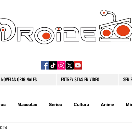
DROIDE TV: CULTURA POP Y PRODUCCION
ORIGINAL
NOVELAS ORIGINALES
ENTREVISTAS EN VIDEO
SERI
ros
Mascotas
Series
Cultura
Anime
Mi
2024
s originales
Extra
Relatos
Trivias
Videojueg