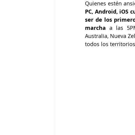
Quienes estén ansio
PC, Android, iOS c
ser de los primer
marcha
 a las 5PM
Australia, Nueva Ze
todos los territori