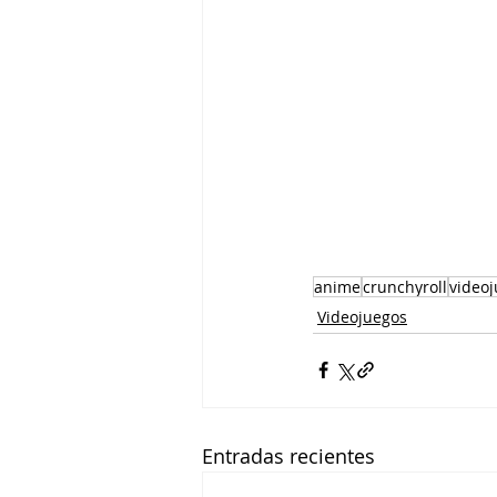
anime
crunchyroll
video
Videojuegos
Entradas recientes