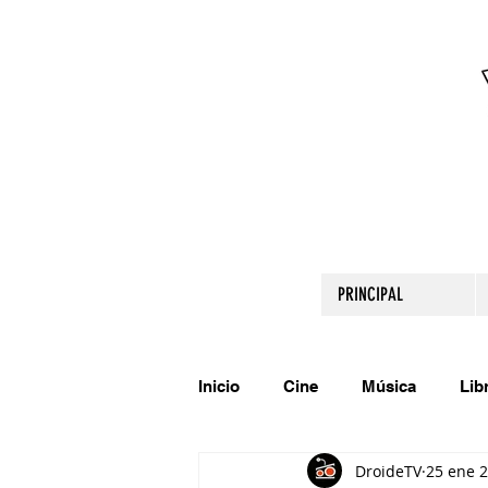
PRINCIPAL
Inicio
Cine
Música
Lib
DroideTV
25 ene 
Comparte tu talento
Relato