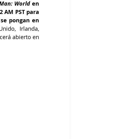
Man: World
 en 
2 AM PST para 
 se pongan en 
ido, Irlanda, 
erá abierto en 