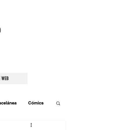
droidetv@gmail.com
E WEB
scelánea
Cómics
os
Teatro