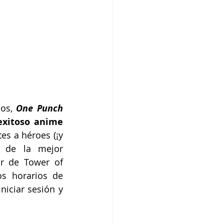
os,
 One Punch 
exitoso anime 
es a héroes (¡y 
a de la mejor 
r de Tower of 
os horarios de 
iciar sesión y 