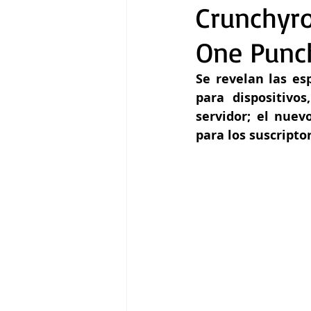
Crunchyro
One Punc
Gastronomía
Tecnología
Se revelan las es
para dispositivo
servidor; el nuev
para los suscripto