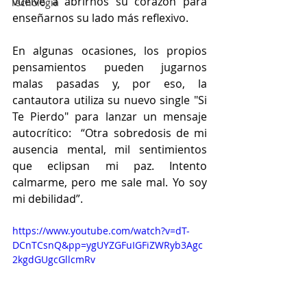
vuelve a abrirnos su corazón para 
Tecnología
enseñarnos su lado más reflexivo. 
En algunas ocasiones, los propios 
pensamientos pueden jugarnos 
malas pasadas y, por eso, la 
cantautora utiliza su nuevo single "Si 
Te Pierdo" para lanzar un mensaje 
autocrítico:  “Otra sobredosis de mi 
ausencia mental, mil sentimientos 
que eclipsan mi paz. Intento 
calmarme, pero me sale mal. Yo soy 
mi debilidad”.
https://www.youtube.com/watch?v=dT-
DCnTCsnQ&pp=ygUYZGFuIGFiZWRyb3Agc
2kgdGUgcGllcmRv