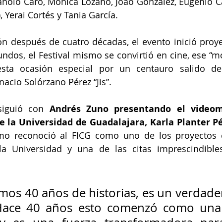
nolo Caro, Mónica Lozano, João Gonzalez, Eugenio Ca
, Yerai Cortés y Tania García. 
n después de cuatro décadas, el evento inició proye
ndos, el Festival mismo se convirtió en cine, ese “mo
sta ocasión especial por un centauro salido de
gnacio Solórzano Pérez “Jis”.
siguió con 
Andrés Zuno presentando el videom
e la Universidad de Guadalajara, Karla Planter P
smo reconoció al FICG como uno de los proyectos c
a Universidad y una de las citas imprescindibles
mos 40 años de historias, es un verdader
 Hace 40 años esto comenzó como una