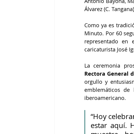
Antonio Bayona, Ma
Álvarez (C. Tangana)
Como ya es tradició
Minuto. Por 60 segu
representado en e
caricaturista José I
La ceremonia pro
Rectora General d
orgullo y entusia
emblemáticos de l
iberoamericano. 
“Hoy celebra
estar aquí.