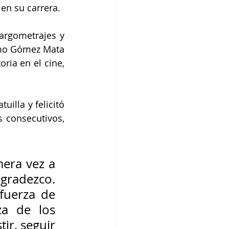
en su carrera. 
argometrajes y 
rmo Gómez Mata 
ia en el cine, 
illa y felicitó 
 consecutivos, 
era vez a 
gradezco. 
fuerza de 
a de los 
ir, seguir 