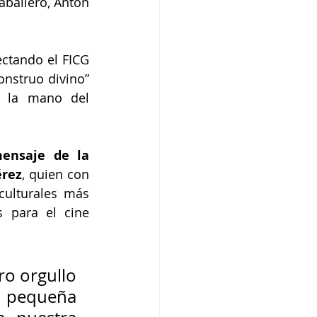
ballero, Antón 
ctando el FICG 
nstruo divino” 
 la mano del 
ensaje de la 
érez
, quien con 
ulturales más 
 para el cine 
o orgullo 
 pequeña 