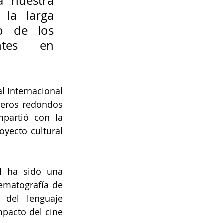
 nuestra 
la larga 
o de los 
ntes en 
 Internacional 
meros redondos 
partió con la 
yecto cultural 
l ha sido una 
ematografía de 
del lenguaje 
pacto del cine 