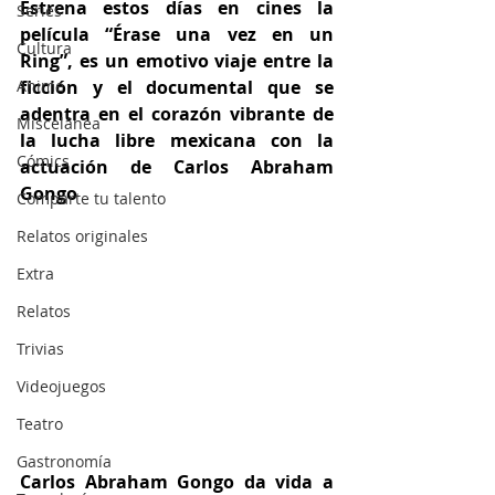
Estrena estos días en cines la 
Series
película “Érase una vez en un 
Cultura
Ring”, es un emotivo viaje entre la 
Anime
ficción y el documental que se 
adentra en el corazón vibrante de 
Miscelánea
la lucha libre mexicana con la 
Cómics
actuación de Carlos Abraham 
Gongo
Comparte tu talento
Relatos originales
Extra
Relatos
Trivias
Videojuegos
Teatro
Gastronomía
Carlos Abraham Gongo da vida a 