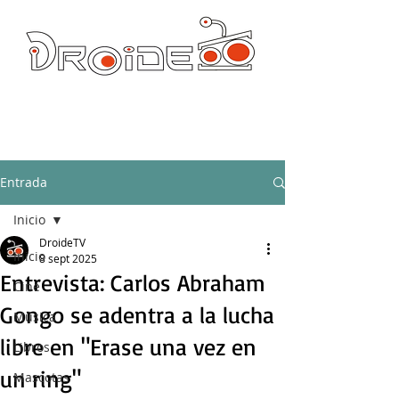
DROIDE TV: CULTURA POP Y PRODUCCION ORIGINAL
droidetv@gmail.com
Entrada
Inicio
DroideTV
Inicio
8 sept 2025
Entrevista: Carlos Abraham
Cine
Gongo se adentra a la lucha
Música
libre en "Erase una vez en
Libros
un ring"
Mascotas