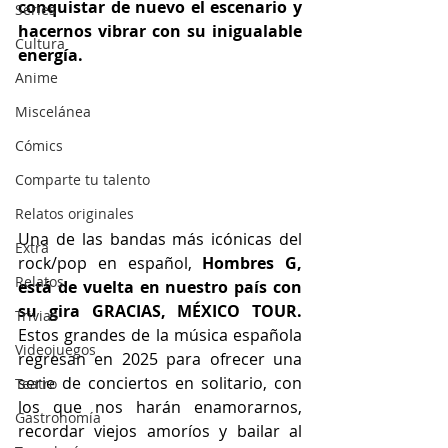
conquistar de nuevo el escenario y 
Series
hacernos vibrar con su inigualable 
Cultura
energía.
Anime
Miscelánea
Cómics
Comparte tu talento
Relatos originales
Una de las bandas más icónicas del 
Extra
rock/pop en español, 
Hombres G, 
Relatos
está de vuelta en nuestro país con 
su gira GRACIAS, MÉXICO TOUR. 
Trivias
Estos grandes de la música española 
Videojuegos
regresan en 2025 para ofrecer una 
serie de conciertos en solitario, con 
Teatro
los que nos harán enamorarnos, 
Gastronomía
recordar viejos amoríos y bailar al 