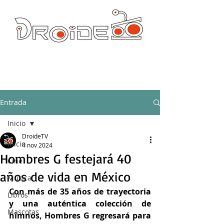
DROIDE TV: CULTURA POP Y PRODUCCION ORIGINAL
droidetv@gmail.com
Entrada
Inicio
DroideTV
Inicio
4 nov 2024
Hombres G festejará 40
Cine
años de vida en México
Música
Con más de 35 años de trayectoria 
Libros
y una auténtica colección de 
Mascotas
himnos, Hombres G regresará para 