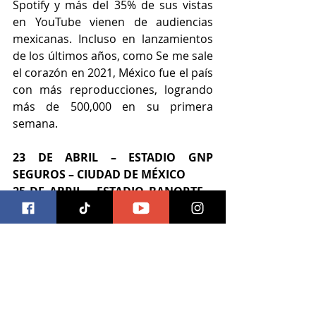
Spotify y más del 35% de sus vistas 
en YouTube vienen de audiencias 
mexicanas. Incluso en lanzamientos 
de los últimos años, como Se me sale 
el corazón en 2021, México fue el país 
con más reproducciones, logrando 
más de 500,000 en su primera 
semana.
23 DE ABRIL – ESTADIO GNP 
SEGUROS – CIUDAD DE MÉXICO
25 DE ABRIL – ESTADIO BANORTE – 
MONTERREY
27 DE ABRIL – ESTADIO 3 DE MARZO 
– GUADALAJARA
Los boletos estarán en disponibles 
en la Gran Venta HSBC el 11 y 12 de 
noviembre, y un día después los 
podrás adquirir en las taquillas del 