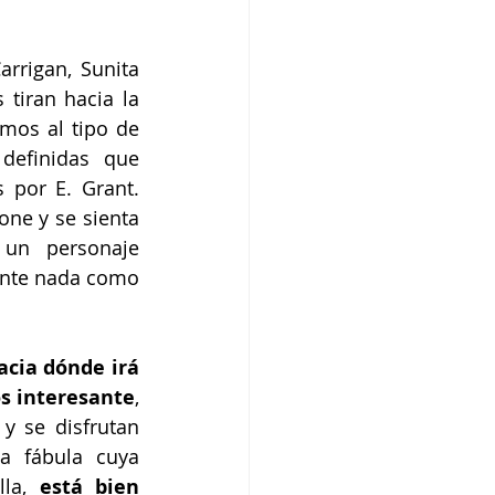
rrigan, Sunita 
tiran hacia la 
mos al tipo de 
efinidas que 
 por E. Grant. 
ne y se sienta 
un personaje 
ente nada como 
acia dónde irá 
os interesante
, 
y se disfrutan 
 fábula cuya 
la, 
está bien 