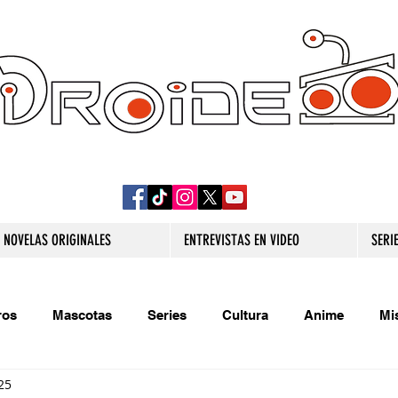
DROIDE TV: CULTURA POP Y PRODUCCION
ORIGINAL
NOVELAS ORIGINALES
ENTREVISTAS EN VIDEO
SERI
ros
Mascotas
Series
Cultura
Anime
Mi
25
s originales
Extra
Relatos
Trivias
Videojueg