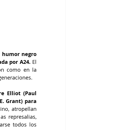
e humor negro 
ada por A24.
 El 
ón como en la 
 generaciones.
 Elliot (Paul 
. Grant) para 
ino, atropellan 
s represalias, 
arse todos los 