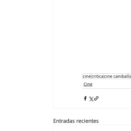
cine
critica
cine canibal
l
Cine
Entradas recientes