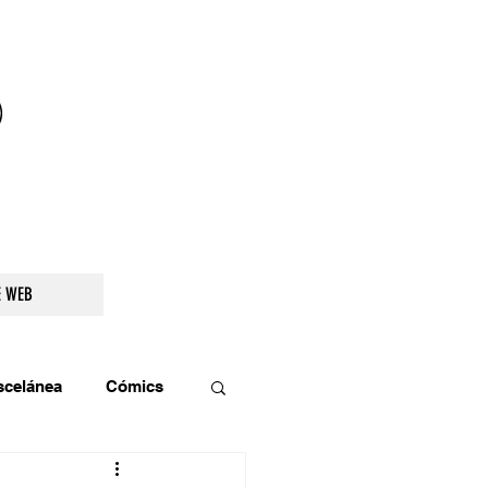
droidetv@gmail.com
E WEB
scelánea
Cómics
os
Teatro