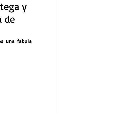
rtega y
a de
es una fabula 