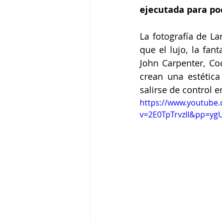
ejecutada para pod
La fotografía de L
que el lujo, la fan
John Carpenter, Co
crean una estétic
salirse de control 
https://www.youtube
v=2E0TpTrvzII&pp=y