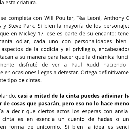
a esta criatura.
 se completa con Will Poulter, Téa Leoni, Anthony Ca
 y Steve Park. Si bien la mayoría de los personajes 
l que en Mickey 17, ese es parte de su encanto: tene
anta odiar, cada uno con personalidades bien d
aspectos de la codicia y el privilegio, encabezados
tacan a su manera para hacer que la dinámica funcio
lmente disfruté de ver a Paul Rudd haciendo 
 en ocasiones llegas a detestar. Ortega definitivam
te tipo de cintas.
lando, 
casi a mitad de la cinta puedes adivinar h
ar de cosas que pasarán, pero eso no lo hace men
ía a decir que ciertos actos los esperas con ansia 
a cinta es en esencia un cuento de hadas o una
 en forma de unicornio. Si bien la idea es sencil