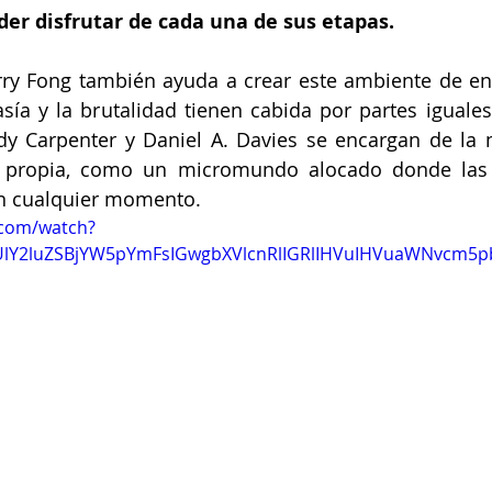
er disfrutar de cada una de sus etapas.
arry Fong también ayuda a crear este ambiente de en
tasía y la brutalidad tienen cabida por partes iguales
dy Carpenter y Daniel A. Davies se encargan de la 
a propia, como un micromundo alocado donde las
en cualquier momento.
.com/watch?
gUlY2luZSBjYW5pYmFsIGwgbXVlcnRlIGRlIHVuIHVuaWNvcm