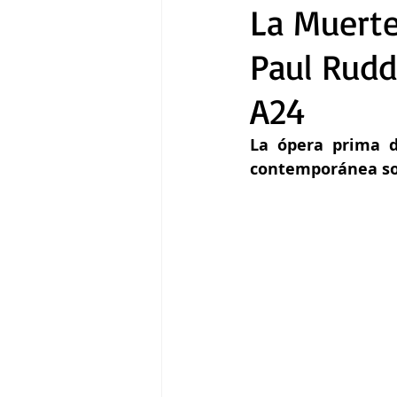
La Muerte
Paul Rudd
Gastronomía
Tecnología
A24
La ópera prima d
contemporánea so