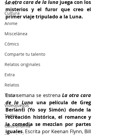
La otra cara de la luna
 juega con los 
Series
misterios y el furor que creo el 
Cultura
primer viaje tripulado a la Luna.
Anime
Miscelánea
Cómics
Comparte tu talento
Relatos originales
Extra
Relatos
Esta semana se estrena
La otra cara 
Trivias
de la Luna
 una película de Greg 
Videojuegos
Berlanti (Yo soy Simón) donde la 
Teatro
recreación histórica, el romance y 
la comedia se mezclan por partes 
Gastronomía
iguales
. Escrita por Keenan Flynn, Bill 