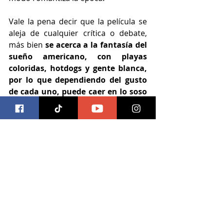
Vale la pena decir que la película se 
aleja de cualquier crítica o debate, 
más bien 
se acerca a la fantasía del 
sueño americano, con playas 
coloridas, hotdogs y gente blanca, 
por lo que dependiendo del gusto 
de cada uno, puede caer en lo soso 
o ligero
. No obstante, puede que 
sean justo estos elementos los que le 
encanten a otros, por lo que 
definitivamente será un deleite para 
cierto nicho que busca un humor 
ocurrente, casi sútil con una historia 
de amor que se va construyendo 
conforme los protagonistas 
aprenden a confiar entre ellos.