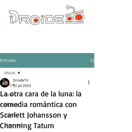
DROIDE TV: CULTURA POP Y PRODUCCION ORIGINAL
droidetv@gmail.com
Entrada
Inicio
DroideTV
Inicio
12 jul 2024
La otra cara de la luna: la
Cine
comedia romántica con
Música
Scarlett Johansson y
Libros
Channing Tatum
Mascotas