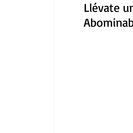
Llévate u
Abominab
Gastronomía
Tecnología