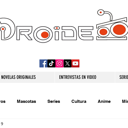
DROIDE TV: CULTURA POP Y PRODUCCION
ORIGINAL
NOVELAS ORIGINALES
ENTREVISTAS EN VIDEO
SERI
ros
Mascotas
Series
Cultura
Anime
Mi
19
s originales
Extra
Relatos
Trivias
Videojueg