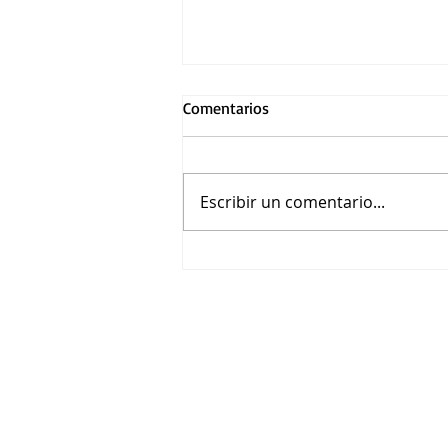
Comentarios
Escribir un comentario...
Asiste a la función premier de
Loco México Mágico en
Guadalajara por Cinépolis
Distribución