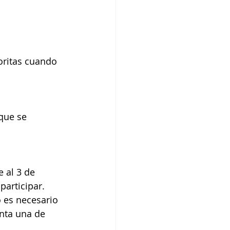
oritas cuando 
que se 
 al 3 de 
participar.
o es necesario 
enta una de 