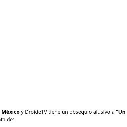
s México
 y DroideTV tiene un obsequio alusivo a 
“Un
ata de: