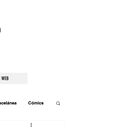
droidetv@gmail.com
E WEB
scelánea
Cómics
os
Teatro