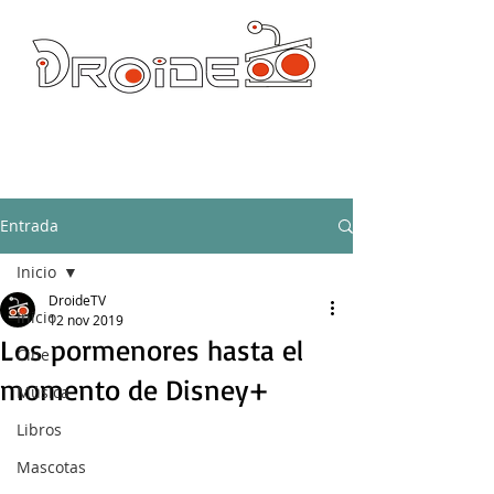
DROIDE TV: CULTURA POP Y PRODUCCION ORIGINAL
droidetv@gmail.com
Entrada
Inicio
DroideTV
Inicio
12 nov 2019
Los pormenores hasta el
Cine
momento de Disney+
Música
Libros
Mascotas