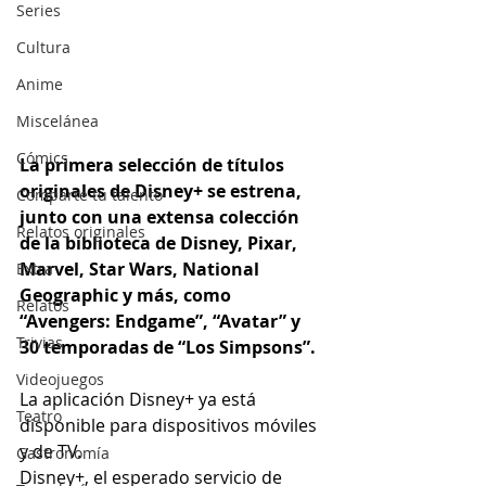
Series
Cultura
Anime
Miscelánea
Cómics
La primera selección de títulos 
originales de Disney+ se estrena, 
Comparte tu talento
junto con una extensa colección 
Relatos originales
de la biblioteca de Disney, Pixar, 
Marvel, Star Wars, National 
Extra
Geographic y más, como 
Relatos
“Avengers: Endgame”, “Avatar” y 
Trivias
30 temporadas de “Los Simpsons”.
Videojuegos
La aplicación Disney+ ya está 
Teatro
disponible para dispositivos móviles 
y de TV.
Gastronomía
Disney+, el esperado servicio de 