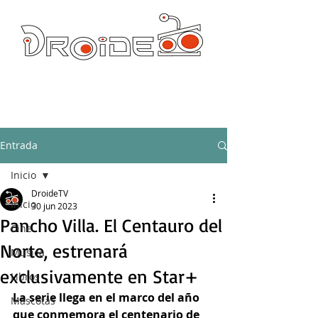
DROIDE TV: CULTURA POP Y PRODUCCION ORIGINAL
droidetv@gmail.com
Entrada
Inicio
DroideTV
Inicio
30 jun 2023
Pancho Villa. El Centauro del
Cine
Norte, estrenará
Música
exclusivamente en Star+
Libros
La serie llega en el marco del año 
Mascotas
que conmemora el centenario de 