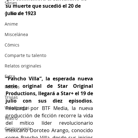
Series
su muerte que sucedió el 20 de 
julio de 1923
Cultura
Anime
Miscelánea
Cómics
Comparte tu talento
Relatos originales
Extra
“Pancho Villa”, la esperada nueva 
serie original de Star Original 
Relatos
Productions, llegará a Star+
el 19 de 
Trivias
julio con sus diez episodios
. 
Videojuegos
Realizada por BTF Media, la nueva 
producción de ficción recorre la vida 
Teatro
del mítico líder revolucionario 
Gastronomía
mexicano Doroteo Arango, conocido 
como Pancho Villa, desde sus inicios 