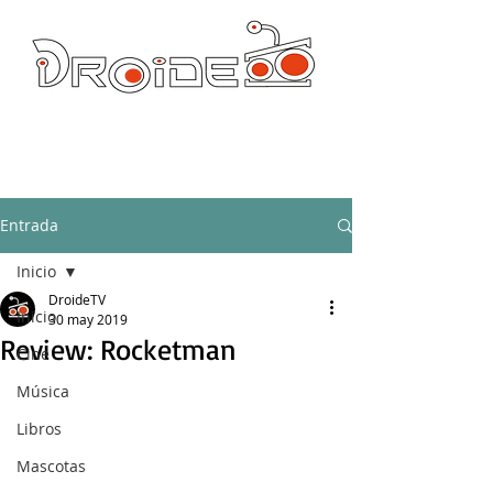
DROIDE TV: CULTURA POP Y PRODUCCION ORIGINAL
droidetv@gmail.com
Entrada
Inicio
DroideTV
Inicio
30 may 2019
Review: Rocketman
Cine
Música
Libros
Mascotas