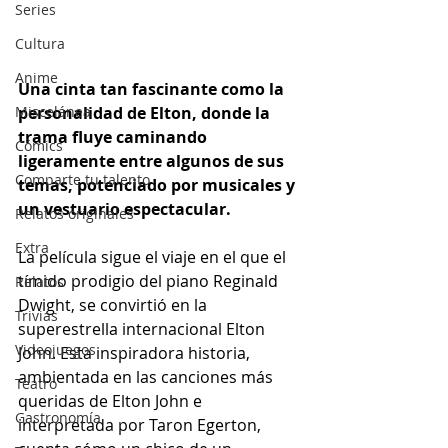
Series
Cultura
Anime
Una cinta tan fascinante como la 
Miscelánea
personalidad de Elton, donde la 
trama fluye caminando 
Cómics
ligeramente entre algunos de sus 
Comparte tu talento
temas, potenciado por musicales y 
un vestuario espectacular.
Relatos originales
Extra
La película sigue el viaje en el que el 
tímido prodigio del piano Reginald 
Relatos
Dwight, se convirtió en la 
Trivias
superestrella internacional Elton 
Videojuegos
John. Esta inspiradora historia, 
ambientada en las canciones más 
Teatro
queridas de Elton John e 
Gastronomía
interpretada por Taron Egerton, 