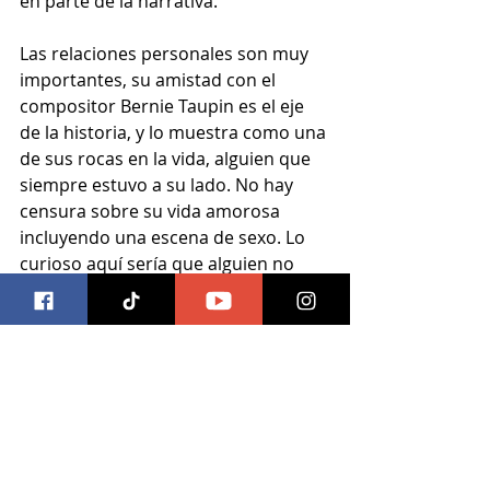
en parte de la narrativa.
Las relaciones personales son muy 
importantes, su amistad con el 
compositor Bernie Taupin es el eje 
de la historia, y lo muestra como una 
de sus rocas en la vida, alguien que 
siempre estuvo a su lado. No hay 
censura sobre su vida amorosa 
incluyendo una escena de sexo. Lo 
curioso aquí sería que alguien no 
sepa nada sobre Elton John y se 
sorprenda al saber que es gay, sería 
algo muy curioso.
De principio a fin la cinta juega 
con la magia que en la vida real 
transmite este talento, otorgando 
un espectáculo donde el drama, la 