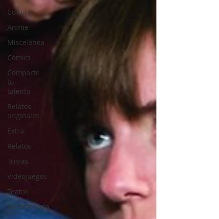
Cultura
Anime
Miscelánea
Cómics
Comparte
tu
talento
Relatos
originales
Extra
Relatos
Trivias
Videojuegos
Teatro
Gastronomía