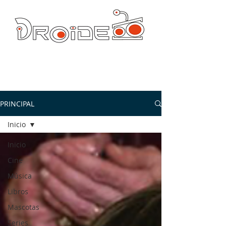
DROIDE TV: CULTURA POP Y PRODUCCION ORIGINAL
droidetv@gmail.com
PRINCIPAL
Inicio
Inicio
Cine
Música
Libros
Mascotas
Series