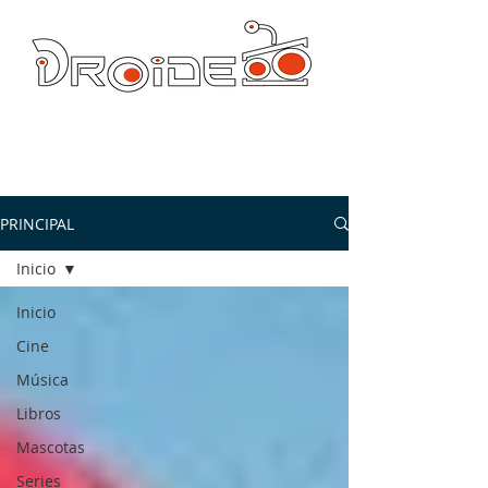
DROIDE TV: CULTURA POP Y PRODUCCION ORIGINAL
droidetv@gmail.com
PRINCIPAL
Inicio
Inicio
Cine
Música
Libros
Mascotas
Series