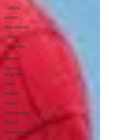
Cultura
Anime
Miscelánea
Cómics
Comparte
tu
talento
Relatos
originales
Extra
Relatos
Trivias
Videojuegos
Teatro
Gastronomía