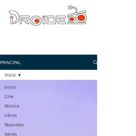
DROIDE TV: CULTURA POP Y PRODUCCION ORIGINAL
droidetv@gmail.com
PRINCIPAL
Inicio
Inicio
Cine
Música
Libros
Mascotas
Series