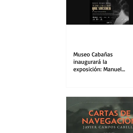
Museo Cabañas
inaugurará la
exposición: Manuel
Alvarez Bravo. Todas la
cosas que suceden