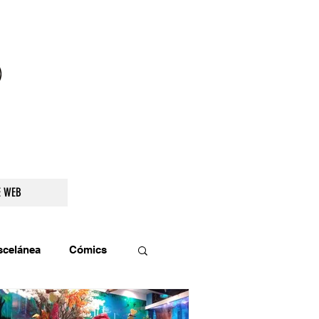
droidetv@gmail.com
E WEB
scelánea
Cómics
os
Teatro