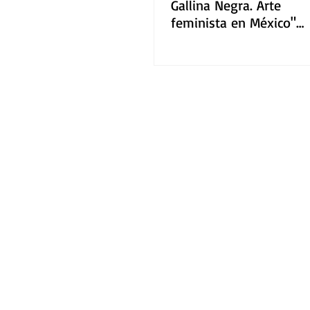
Gallina Negra. Arte
feminista en México"
inaugura este sábado
en Museo Cabañas