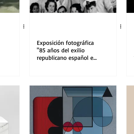
Exposición fotográfica
"85 años del exilio
republicano español en
y
México" en la Galería
abierta de las rejas de
Chapultepec.