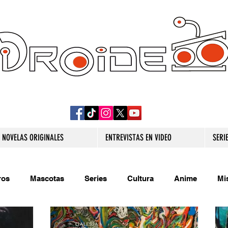
DROIDE TV: CULTURA POP Y PRODUCCION
ORIGINAL
NOVELAS ORIGINALES
ENTREVISTAS EN VIDEO
SERI
ros
Mascotas
Series
Cultura
Anime
Mi
s originales
Extra
Relatos
Trivias
Videojueg