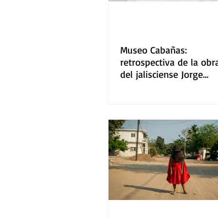
Museo Cabañas:
retrospectiva de la obr
del jalisciense Jorge
Méndez Blake en
Proscenios literarios