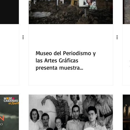
Museo del Periodismo y
las Artes Gráficas
presenta muestra
s
fotográfica “Codificar,
almacenar, recuperar.
Fotografía
contemporánea en
Jalisco”