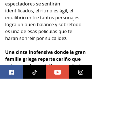
espectadores se sentirán 
identificados, el ritmo es ágil, el 
equilibrio entre tantos personajes 
logra un buen balance y sobretodo 
es una de esas películas que te 
haran sonreír por su calidez.
Una cinta inofensiva donde la gran 
familia griega reparte cariño que 
sobrepasa la pantalla, con acierto 
en los personajes mayores, dejará 
a los espectadores de buen humor.
Calificación: 75 puntos
Por Luis
#mybigfatgreekweeding2
#migranbodagriega2
#universalpictures
#niavardalos