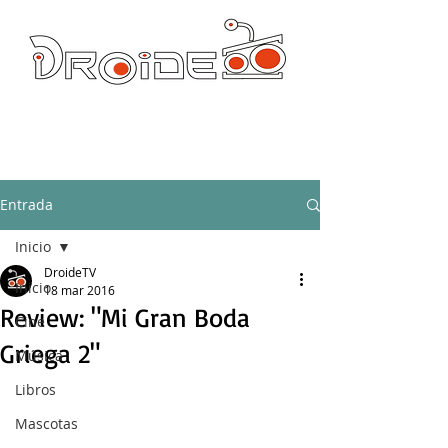
DROIDE TV: CULTURA POP Y PRODUCCION ORIGINAL
droidetv@gmail.com
Entrada
Inicio
DroideTV
Inicio
18 mar 2016
Review: "Mi Gran Boda
Cine
Griega 2"
Música
Libros
Mascotas