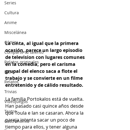
Series
Cultura
Anime
Miscelánea
Cómics
La cinta, al igual que la primera 
ocasión, parece un largo episodio 
Comparte tu talento
de television con lugares comunes 
Relatos originales
en la comedia, pero el carisma 
grupal del elenco saca a flote el 
Extra
trabajo y se convierte en un filme 
Relatos
entretenido y de cálido resultado.
Trivias
La familia Portokalos está de vuelta. 
Videojuegos
Han pasado casi quince años desde 
Teatro
que Toula e Ian se casaran. Ahora la 
pareja intenta sacar un poco de 
Gastronomía
tiempo para ellos, y tener alguna 