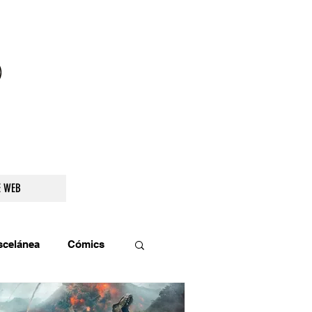
droidetv@gmail.com
E WEB
scelánea
Cómics
os
Teatro