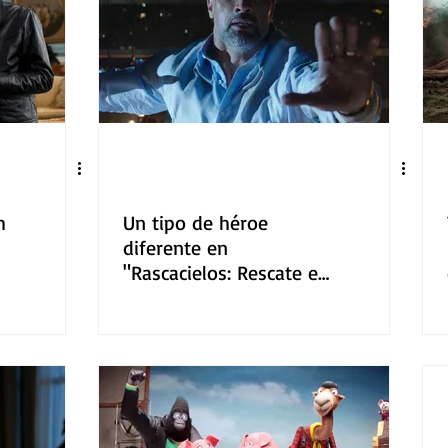
h
Un tipo de héroe
diferente en
"Rascacielos: Rescate en
las alturas"