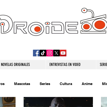
DROIDE TV: CULTURA POP Y PRODUCCION
ORIGINAL
NOVELAS ORIGINALES
ENTREVISTAS EN VIDEO
SERI
ros
Mascotas
Series
Cultura
Anime
Mi
s originales
Extra
Relatos
Trivias
Videojueg