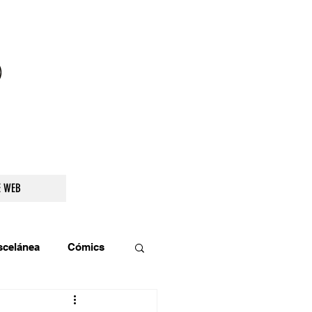
droidetv@gmail.com
E WEB
scelánea
Cómics
os
Teatro