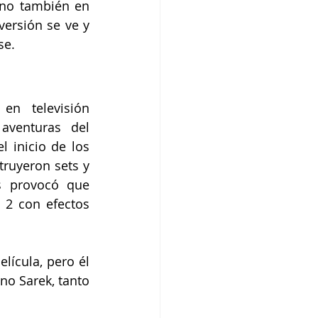
 no también en 
ersión se ve y 
se.
en televisión 
venturas del 
 inicio de los 
truyeron sets y 
s provocó que 
2 con efectos 
lícula, pero él 
o Sarek, tanto 