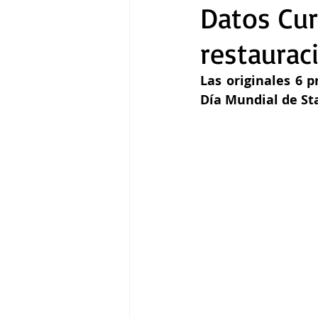
Datos Curi
restaurac
Gastronomía
Tecnología
Las originales 6 p
Día Mundial de Sta