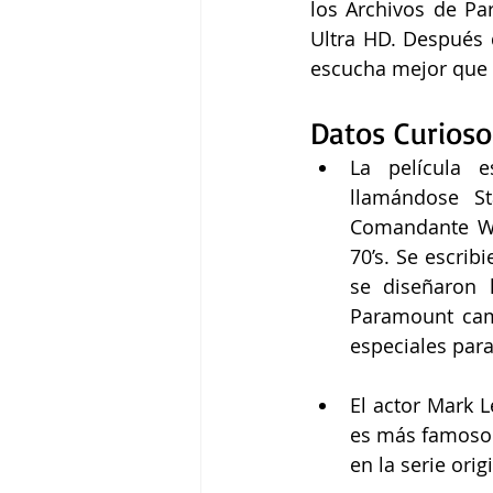
los Archivos de Pa
Ultra HD. Después 
escucha mejor que n
Datos Curioso
La película e
llamándose St
Comandante Wil
70’s. Se escrib
se diseñaron 
Paramount camb
especiales para
El actor Mark L
es más famoso p
en la serie ori