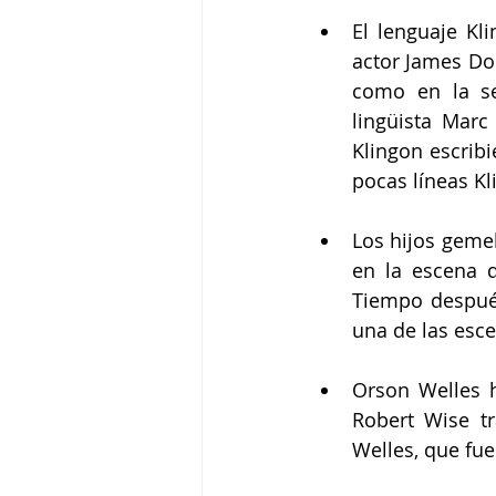
El lenguaje Kl
actor James Doo
como en la se
lingüista Marc
Klingon escribi
pocas líneas Kl
Los hijos geme
en la escena d
Tiempo después
una de las esce
Orson Welles hi
Robert Wise tr
Welles, que fue