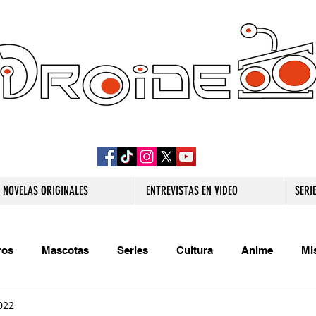
DROIDE TV: CULTURA POP Y PRODUCCION
ORIGINAL
NOVELAS ORIGINALES
ENTREVISTAS EN VIDEO
SERI
ros
Mascotas
Series
Cultura
Anime
Mi
022
s originales
Extra
Relatos
Trivias
Videojueg