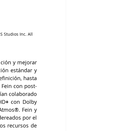
Studios Inc. All 
ición y mejorar 
ión estándar y 
inición, hasta 
 Fein con post-
ían colaborado 
 HD
+
 con Dolby 
tmos®. Fein y 
ereados por el 
os recursos de 