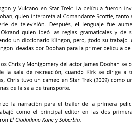
ingon y Vulcano en Star Trek: La película fueron inv
han, quien interpreta al Comandante Scottie, tanto en
rie de televisión. Después, el lenguaje fue aume
 Okrand quien ideó las reglas gramaticales y de si
endo un diccionario Klingon, pero, ¡todo su trabajo l
ingon ideadas por Doohan para la primer película de l
los Chris y Montgomery del actor James Doohan se p
e la sala de recreación, cuando Kirk se dirige a t
, Chris tuvo un cameo en Star Trek (2009) como un 
nas de la sala de transporte.
zo la narración para el trailer de la primera películ
abajó como el principal editor en las dos primeras
ron 
El Ciudadano Kane
 y 
Soberbia.