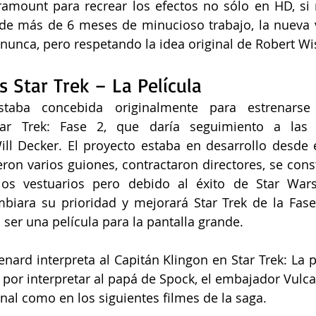
ramount para recrear los efectos no sólo en HD, si
de más de 6 meses de minucioso trabajo, la nueva v
unca, pero respetando la idea original de Robert Wi
s Star Trek – La Película
staba concebida originalmente para estrenarse 
ar Trek: Fase 2, que daría seguimiento a las a
l Decker. El proyecto estaba en desarrollo desde el
ieron varios guiones, contractaron directores, se cons
los vestuarios pero debido al éxito de Star War
iara su prioridad y mejorará Star Trek de la Fase 
 ser una película para la pantalla grande.
enard interpreta al Capitán Klingon en Star Trek: La pe
or interpretar al papá de Spock, el embajador Vulcan
ginal como en los siguientes filmes de la saga.