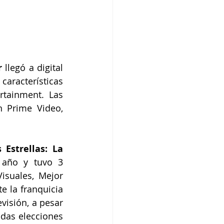
r
 llegó a digital 
aracterísticas 
tainment. Las 
 Prime Video, 
 Estrellas: La 
 año y tuvo 3 
suales, Mejor 
 la franquicia 
visión, a pesar 
das elecciones 