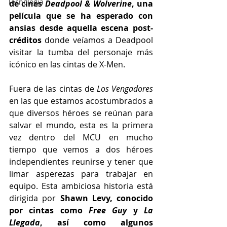
Tecnología
de cines 
Deadpool & Wolverine
, una 
película que se ha esperado con 
ansias desde aquella escena post-
créditos 
donde veíamos a Deadpool 
visitar la tumba del personaje más 
icónico en las cintas de X-Men.
Fuera de las cintas de 
Los Vengadores
en las que estamos acostumbrados a 
que diversos héroes se reúnan para 
salvar el mundo, esta es la primera 
vez dentro del MCU en mucho 
tiempo que vemos a dos héroes 
independientes reunirse y tener que 
limar asperezas para trabajar en 
equipo. Esta ambiciosa historia está 
dirigida por 
Shawn Levy, conocido 
por cintas como 
Free Guy
 y 
La 
Llegada
, así como algunos 