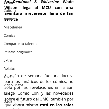
En 
Deadpool & Wolverine
 Wade 
Series
Wilson llega al MCU con una 
Cultura
aventura irreverente llena de fan 
Anime
service
Miscelánea
Cómics
Comparte tu talento
Relatos originales
Extra
Relatos
Este fin de semana fue una locura 
Trivias
para los fanáticos de los cómics, no 
Videojuegos
sólo por las revelaciones en la San 
Diego Comic Con y las novedades 
Teatro
sobre el futuro del UMC, también por 
Gastronomía
que ahora mismo 
está en las salas 