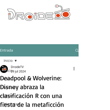
DROIDE TV: CULTURA POP Y PRODUCCION ORIGINAL
droidetv@gmail.com
Entrada
Inicio
DroideTV
Inicio
29 jul 2024
Deadpool & Wolverine:
Cine
Disney abraza la
Música
clasificación R con una
Libros
fiesta de la metaficción
Mascotas