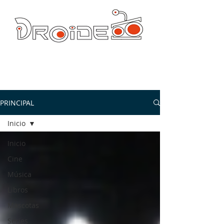
DROIDE TV: CULTURA POP Y PRODUCCION ORIGINAL
droidetv@gmail.com
PRINCIPAL
Inicio
Inicio
Cine
Música
Libros
Mascotas
Series