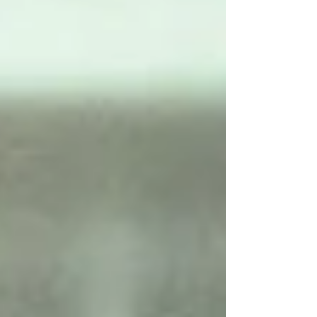
anuncio de la nueva película de Marvel Studios,
GHOST RIDER, protagonizada por Ryan Gosling,
dirigida por Shawn Levy y con estreno previsto para
2028; y