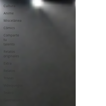
Cultura
Anime
Miscelánea
Cómics
Comparte
tu
talento
Relatos
originales
Extra
Relatos
Trivias
Videojuegos
Teatro
Gastronomía