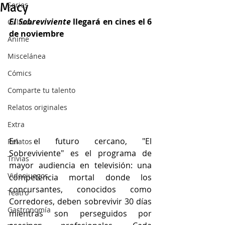
Macy
Series
El Sobreviviente
 llegará en cines el 6 
Cultura
de noviembre
Anime
Miscelánea
Cómics
Comparte tu talento
Relatos originales
Extra
En el futuro cercano, "El 
Relatos
Sobreviviente" es el programa de 
Trivias
mayor audiencia en televisión: una 
Videojuegos
competencia mortal donde los 
concursantes, conocidos como 
Teatro
Corredores, deben sobrevivir 30 días 
Gastronomía
mientras son perseguidos por 