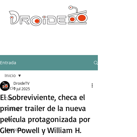
DROIDE TV: CULTURA POP Y PRODUCCION ORIGINAL
droidetv@gmail.com
Entrada
Inicio
DroideTV
Inicio
1 jul 2025
El Sobreviviente, checa el
Cine
primer trailer de la nueva
Música
película protagonizada por
Libros
Glen Powell y William H.
Mascotas