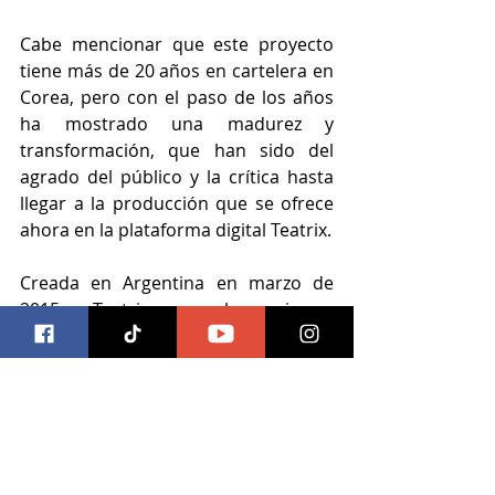
Cabe mencionar que este proyecto 
tiene más de 20 años en cartelera en 
Corea, pero con el paso de los años 
ha mostrado una madurez y 
transformación, que han sido del 
agrado del público y la crítica hasta 
llegar a la producción que se ofrece 
ahora en la plataforma digital Teatrix.
Creada en Argentina en marzo de 
2015, Teatrix es la primera 
plataforma Online para disfrutar el 
mejor teatro desde la comodidad de 
la casa de sus suscriptores; teniendo 
hasta el momento, un catálogo con 
más de 400 títulos de teatro 
argentino, así como de Broadway, 
México y España.