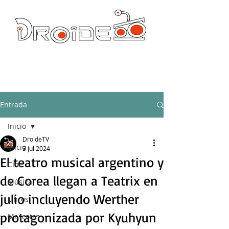
DROIDE TV: CULTURA POP Y PRODUCCION ORIGINAL
droidetv@gmail.com
Entrada
Inicio
DroideTV
Inicio
3 jul 2024
El teatro musical argentino y
Cine
de Corea llegan a Teatrix en
Música
julio incluyendo Werther
Libros
protagonizada por Kyuhyun
Mascotas