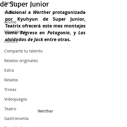
de Super Junior
Series
Adicional a 
Werther
 protagonizada 
Cultura
por Kyuhyun de Super Junior, 
Anime
Teatrix ofrecerá este mes montajes 
Miscelánea
como 
Regreso en Patagonia
, y 
Las 
olvidadas de Jack
 entre otras.
Cómics
Comparte tu talento
Relatos originales
Extra
Relatos
Trivias
Videojuegos
Teatro
Werther
Gastronomía