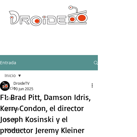
DROIDE TV: CULTURA POP Y PRODUCCION ORIGINAL
droidetv@gmail.com
Entrada
Inicio
DroideTV
Inicio
10 jun 2025
F1: Brad Pitt, Damson Idris,
Cine
Kerry Condon, el director
Música
Joseph Kosinski y el
Libros
productor Jeremy Kleiner
Mascotas