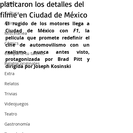
platicaron los detalles del
Series
filme en Ciudad de México
Cultura
Anime
El rugido de los motores llega a 
Ciudad de México con 
F1
, la 
Miscelánea
película que promete redefinir el 
Cómics
cine de automovilismo con un 
realismo nunca antes visto, 
Comparte tu talento
protagonizada por Brad Pitt y 
Relatos originales
dirigida por Joseph Kosinski
Extra
Relatos
Trivias
Videojuegos
Teatro
Gastronomía