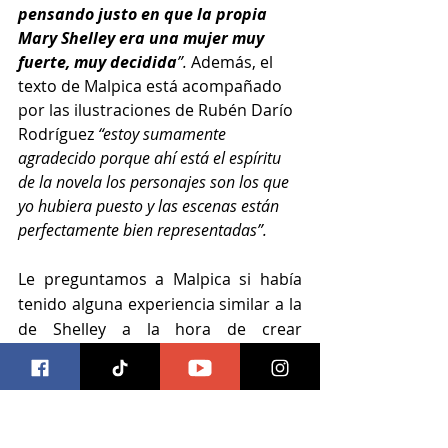
pensando justo en que la propia 
Mary Shelley era una mujer muy 
fuerte, muy decidida
”.
 Además, el 
texto de Malpica está acompañado 
por las ilustraciones de Rubén Darío 
Rodríguez 
“estoy sumamente 
agradecido porque ahí está el espíritu 
de la novela los personajes son los que 
yo hubiera puesto y las escenas están 
perfectamente bien representadas”.
Le preguntamos a Malpica si había 
tenido alguna experiencia similar a la 
de Shelley a la hora de crear 
Frankstein y respondió
 “creo que 
todos los proyectos son un poquito así, 
todos los proyectos que comete un 
escritor tienen que ver con un 