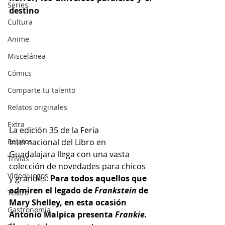
Series
destino
Cultura
Anime
Miscelánea
Cómics
Comparte tu talento
Relatos originales
Extra
La edición 35 de la Feria 
Relatos
Internacional del Libro en 
Guadalajara llega con una vasta 
Trivias
colección de novedades para chicos 
Videojuegos
y grandes. 
Para todos aquellos que 
admiren el legado de 
Frankstein 
de 
Teatro
Mary Shelley, en esta ocasión 
Gastronomía
Antonio Malpica presenta 
Frankie. 