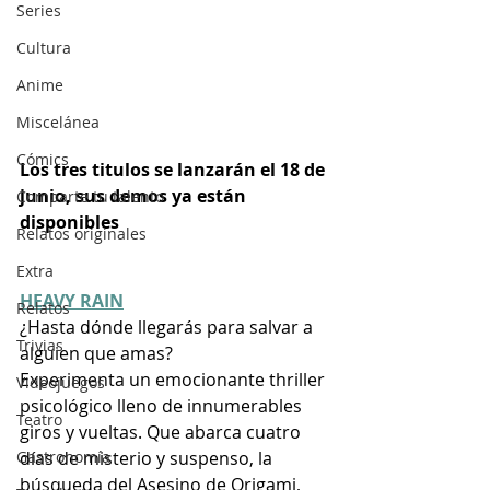
Series
Cultura
Anime
Miscelánea
Cómics
Los tres titulos se lanzarán el 18 de 
junio, sus demos ya están 
Comparte tu talento
disponibles
Relatos originales
Extra
HEAVY RAIN
Relatos
¿Hasta dónde llegarás para salvar a 
Trivias
alguien que amas?
Experimenta un emocionante thriller 
Videojuegos
psicológico lleno de innumerables 
Teatro
giros y vueltas. Que abarca cuatro 
días de misterio y suspenso, la 
Gastronomía
búsqueda del Asesino de Origami, 