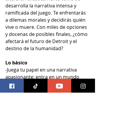
desarrolla la narrativa intensa y 
ramificada del juego. Te enfrentarás 
a dilemas morales y decidirás quién 
vive o muere. Con miles de opciones 
y docenas de posibles finales, ¿cómo 
afectará el futuro de Detroit y el 
destino de la humanidad?
Lo básico
-Juega tu papel en una narrativa 
apasionante: entra en un mundo 
donde los dilemas morales y las 
decisiones difíciles pueden convertir 
a los esclavos de Android en 
revolucionarios que cambian el 
mundo. 
-Descubre lo que significa ser 
humano desde la perspectiva de un 