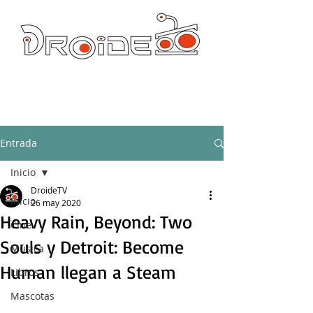
DROIDE TV: CULTURA POP Y PRODUCCION ORIGINAL
droidetv@gmail.com
Entrada
Inicio
DroideTV
Inicio
26 may 2020
Heavy Rain, Beyond: Two
Cine
Souls y Detroit: Become
Música
Human llegan a Steam
Libros
Mascotas