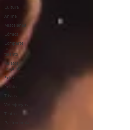
Cultura
Anime
Miscelánea
Cómics
Comparte
tu
talento
Relatos
originales
Extra
Relatos
Trivias
Videojuegos
Teatro
Gastronomía