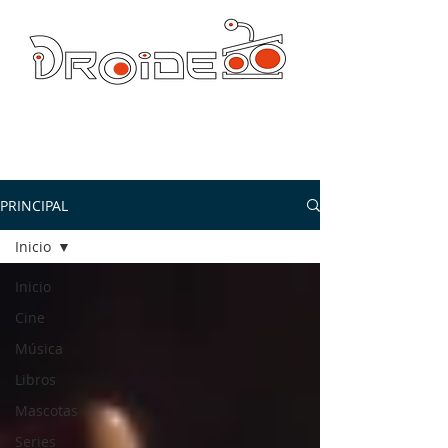
DROIDE TV: CULTURA POP Y PRODUCCION ORIGINAL
droidetv@gmail.com
PRINCIPAL
Inicio
Inicio
Cine
Música
Libros
Mascotas
Series