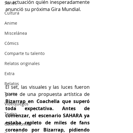
su actuación quién inesperadamente 
Series
anunció su próxima Gira Mundial.
Cultura
Anime
Miscelánea
Cómics
Comparte tu talento
Relatos originales
Extra
Relatos
El set, las visuales y las luces fueron 
parte de una propuesta artística de 
Trivias
Bizarrap en Coachella que superó 
Videojuegos
toda expectativa. Antes de 
Teatro
comenzar, el escenario SAHARA ya 
estaba repleto de miles de fans 
Gastronomía
coreando por Bizarrap, pidiendo 