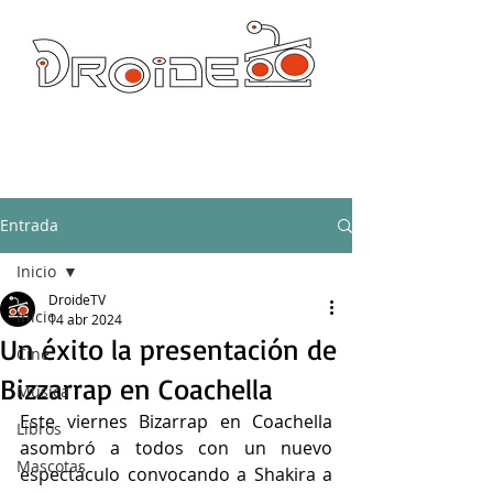
DROIDE TV: CULTURA POP Y PRODUCCION ORIGINAL
droidetv@gmail.com
Entrada
Inicio
DroideTV
Inicio
14 abr 2024
Un éxito la presentación de
Cine
Bizzarrap en Coachella
Música
Este viernes Bizarrap en Coachella 
Libros
asombró a todos con un nuevo 
Mascotas
espectáculo convocando a Shakira a 