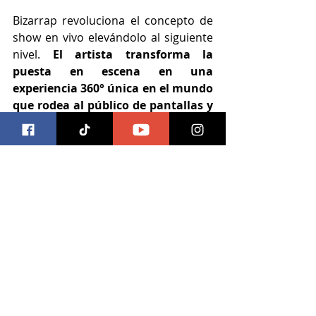
Bizarrap revoluciona el concepto de 
show en vivo elevándolo al siguiente 
nivel.
 El artista transforma la 
puesta en escena en una 
experiencia 360° única en el mundo 
que rodea al público de pantallas y 
luces que lo hacen vibrar al ritmo 
de las music sessions versión 
electrónica.
El Autódromo Hermanos Rodríguez 
es uno de los venues más 
emblemáticos de Ciudad de México 
donde ocurren los festivales más 
importantes del territorio, como EDC 
México, Corona Capital y Coca-Cola 
Flow Fest. BIZARAP transformará al 
predio en una fiesta consagrándose 