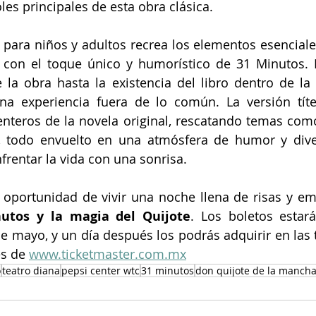
les principales de esta obra clásica.
l para niños y adultos recrea los elementos esenciales
 con el toque único y humorístico de 31 Minutos. D
la obra hasta la existencia del libro dentro de la
a experiencia fuera de lo común. La versión títer
nteros de la novela original, rescatando temas como l
, todo envuelto en una atmósfera de humor y dive
nfrentar la vida con una sonrisa.
 oportunidad de vivir una noche llena de risas y em
utos y la magia del Quijote
. Los boletos estar
e mayo, y un día después los podrás adquirir en las ta
s de 
www.ticketmaster.com.mx
o
teatro diana
pepsi center wtc
31 minutos
don quijote de la manch