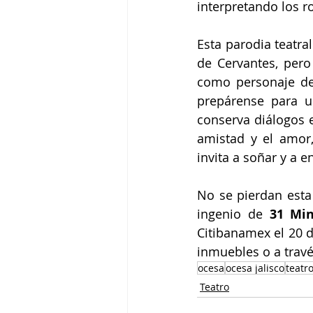
interpretando los ro
Esta parodia teatra
de Cervantes, pero
como personaje de 
prepárense para un
conserva diálogos e
amistad y el amor
invita a soñar y a e
No se pierdan esta
ingenio de 
31 Min
Citibanamex el 20 d
inmuebles o a travé
ocesa
ocesa jalisco
teatr
Teatro