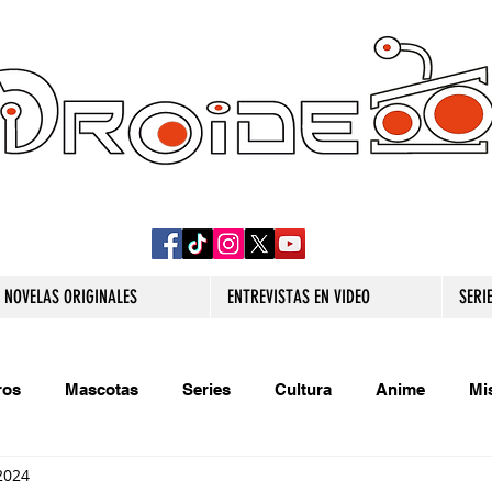
DROIDE TV: CULTURA POP Y PRODUCCION
ORIGINAL
NOVELAS ORIGINALES
ENTREVISTAS EN VIDEO
SERI
ros
Mascotas
Series
Cultura
Anime
Mi
2024
s originales
Extra
Relatos
Trivias
Videojueg