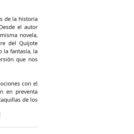
 de la historia 
esde el autor 
 misma novela, 
e del Quijote 
a fantasía, la 
rsión que nos 
ociones con el 
án en preventa 
quillas de los 
a