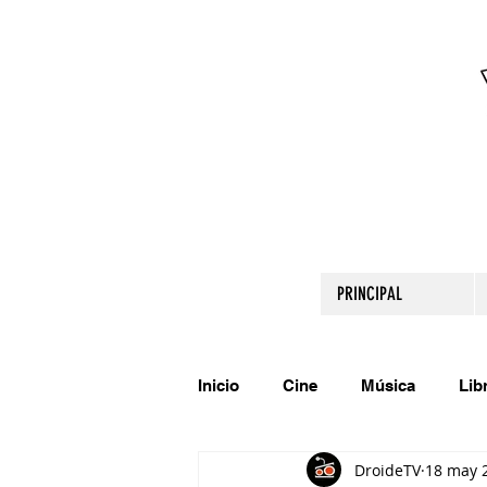
PRINCIPAL
Inicio
Cine
Música
Lib
DroideTV
18 may 
Comparte tu talento
Relato