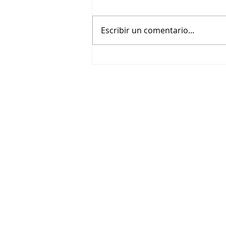
Escribir un comentario...
Ana Serradilla, Erick Elías, Alex
de la Madrid, Diego Klein,
Daniel Haddad y Tato
Alexander protagonizan El
Método Grönholm