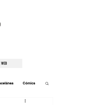
droidetv@gmail.com
E WEB
scelánea
Cómics
os
Teatro