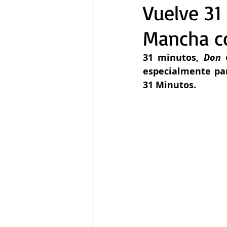
Vuelve 31
Mancha c
Gastronomía
Tecnología
31 minutos, 
Don 
especialmente par
31 Minutos.