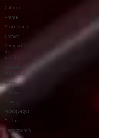
Cultura
Anime
Miscelánea
Cómics
Comparte
tu
talento
Relatos
originales
Extra
Relatos
Trivias
Videojuegos
Teatro
Gastronomía