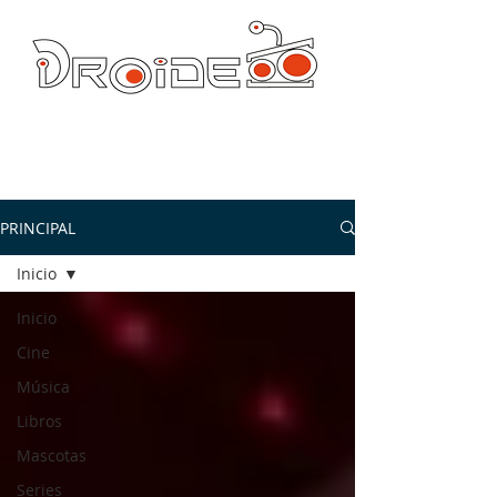
DROIDE TV: CULTURA POP Y PRODUCCION ORIGINAL
droidetv@gmail.com
PRINCIPAL
Inicio
Inicio
Cine
Música
Libros
Mascotas
Series