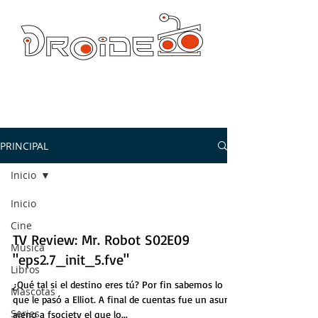
DROIDE TV: CULTURA POP Y PRODUCCION ORIGINAL
droidetv@gmail.com
PRINCIPAL
Inicio
Inicio
Cine
TV Review: Mr. Robot S02E09
Música
"eps2.7_init_5.fve"
Libros
¿Qué tal si el destino eres tú? Por fin sabemos lo
Mascotas
que le pasó a Elliot. A final de cuentas fue un asunto
Series
ajeno a fsociety el que lo...