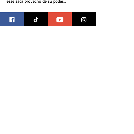
Jesse saca provecho de su poder...
TV Review: Preacher S01E04
Si aún no te has despegado del cómic para disfrutar
de la serie, este es otro episodio que te lo recuerda,
por otro lado si ya ubicas la...