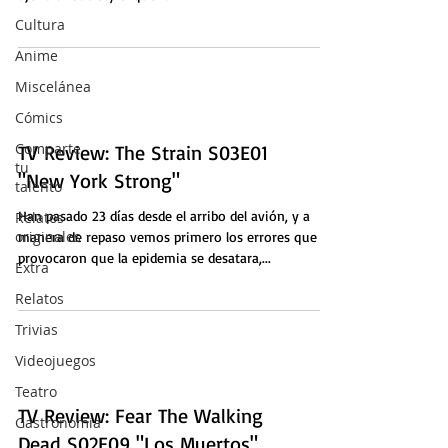
Cultura
Anime
Miscelánea
Cómics
Comparte
TV Review: The Strain S03E01
tu
"New York Strong"
talento
Han pasado 23 días desde el arribo del avión, y a
Relatos
originales
manera de repaso vemos primero los errores que
provocaron que la epidemia se desatara,...
Extra
Relatos
Trivias
Videojuegos
Teatro
TV Review: Fear The Walking
Gastronomía
Dead S02E09 "Los Muertos"